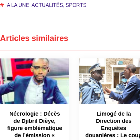
A LA UNE
,
ACTUALITÉS
,
SPORTS
Articles similaires
Nécrologie : Décès
Limogé de la
de Djibril Dièye,
Direction des
figure emblématique
Enquêtes
de l’émission «
douanières : Le cou