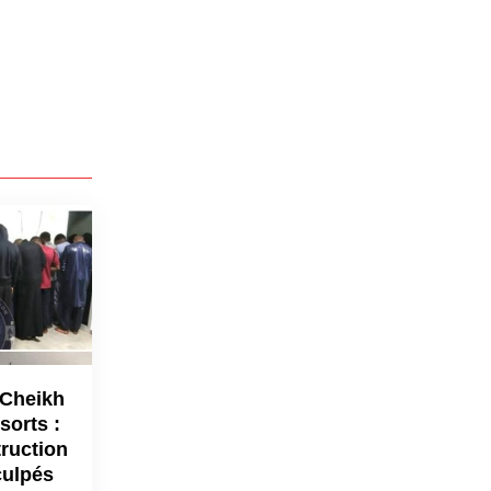
 Cheikh
sorts :
truction
culpés