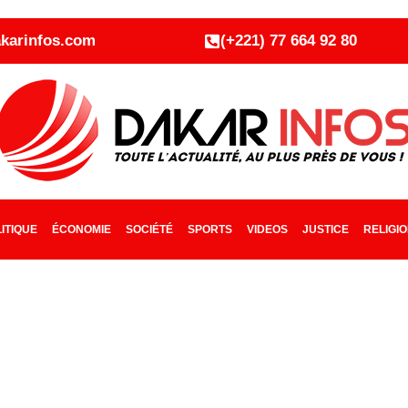
karinfos.com
(+221) 77 664 92 80
ITIQUE
ÉCONOMIE
SOCIÉTÉ
SPORTS
VIDEOS
JUSTICE
RELIGI