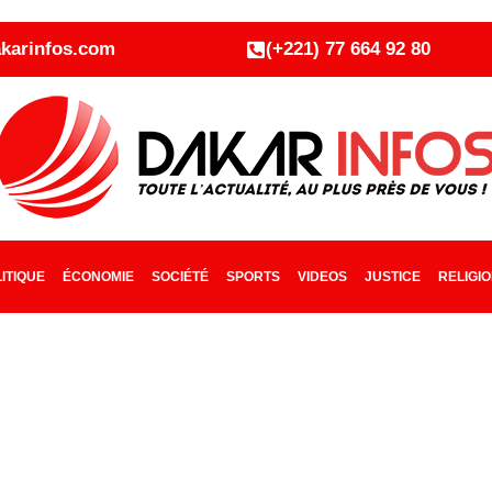
karinfos.com
(+221) 77 664 92 80
ITIQUE
ÉCONOMIE
SOCIÉTÉ
SPORTS
VIDEOS
JUSTICE
RELIGI