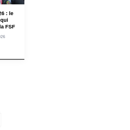
6 : le
 qui
la FSF
026